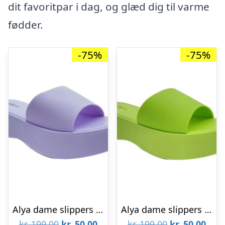
dit favoritpar i dag, og glæd dig til varme
fødder.
-75%
-75%
Alya dame slippers 1118 – Purple
Alya dame slippers 1118 – Green
Den
Den
Den
Den
kr.
199,00
kr.
50,00
kr.
199,00
kr.
50,00