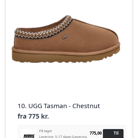
10. UGG Tasman - Chestnut
fra
775 kr.
På lager
775,00
Til
Levering: 5-17 dage
(Levering