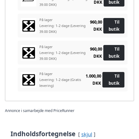
DKK
butik
39.00 DKK)
På lager
960,00
Til
Levering: 1-2 dage
(Levering
DKK
butik
39.00 DKK)
På lager
960,00
Til
Levering: 1-2 dage
(Levering
DKK
butik
39.00 DKK)
På lager
1.000,00
Til
Levering: 1-2 dage
(Gratis
DKK
butik
levering)
Annonce i samarbejde med PriceRunner
Indholdsfortegnelse
skjul