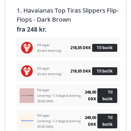
1. Havaianas Top Tiras Slippers Flip-
Flops - Dark Brown
fra
248 kr.
På lager
218,05 DKK
Til butik
(Gratis levering)
På lager
218,05 DKK
Til butik
(Gratis levering)
På lager
248,00
Til
Levering: 1-3 dage
(Levering
DKK
butik
39.00 DKK)
På lager
249,00
Til
Levering: 1-2 dage
(Levering
DKK
butik
39.00 DKK)