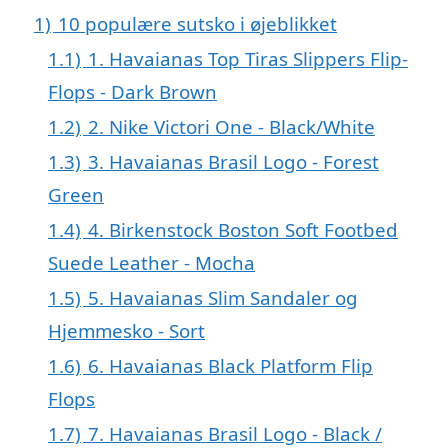
1)
10 populære sutsko i øjeblikket
1.1)
1. Havaianas Top Tiras Slippers Flip-
Flops - Dark Brown
1.2)
2. Nike Victori One - Black/White
1.3)
3. Havaianas Brasil Logo - Forest
Green
1.4)
4. Birkenstock Boston Soft Footbed
Suede Leather - Mocha
1.5)
5. Havaianas Slim Sandaler og
Hjemmesko - Sort
1.6)
6. Havaianas Black Platform Flip
Flops
1.7)
7. Havaianas Brasil Logo - Black /