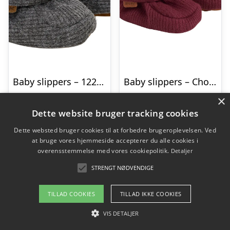
Baby slippers – 1223 – 27/28
Baby slippers – Chocolate Truffle – 25-26
Den
Den
Den
Den
kr.
119,95
kr.
50,00
kr.
119,95
kr.
50,00
×
oprindelige
aktuelle
oprindelige
aktu
Dette website bruger tracking cookies
pris
pris
pris
pris
Dette websted bruger cookies til at forbedre brugeroplevelsen. Ved
Gå til shop
Gå til shop
at bruge vores hjemmeside accepterer du alle cookies i
var:
er:
var:
er:
overensstemmelse med vores cookiepolitik.
Detaljer
kr. 119,95.
kr. 50,00.
kr. 119,95.
kr. 5
STRENGT NØDVENDIGE
TILLAD COOKIES
TILLAD IKKE COOKIES
-58%
-58%
VIS DETALJER