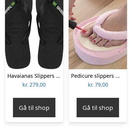
Havaianas Slippers Unisex Brazil Logo 4110850 – Black1069
Pedicure slippers med memoryskum
kr.
279,00
kr.
79,00
Gå til shop
Gå til shop